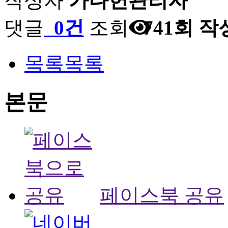
작성자
가나헌관리자
댓글
0건
조회
741회
작
목록
목록
본문
페이스북 공유