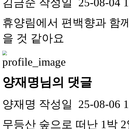
김금순
작성일
25-08-04 
휴양림에서 편백향과 함께
을 것 같아요
양재명님의 댓글
양재명
작성일
25-08-06 
무등산 숲으로 떠난 1박 