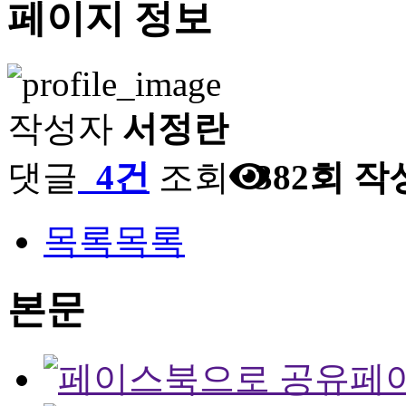
페이지 정보
작성자
서정란
댓글
4건
조회
382회
작
목록
목록
본문
페