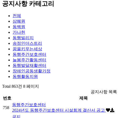
공지사항 카테고리
전체
삼혜원
동백원
가나헌
동행빌리지
송정인더스트리
꿈을키우는세상
동행주간보호센터
늘봄주간활동센터
동행발달재활센터
장애인공동생활가정
동행활동지원
Total 863건
8 페이지
공지사항 목록
번호
제목
동행주간보호센터
758
2024년도 동행주간보호센터 시설회계 결산서 공고
공지