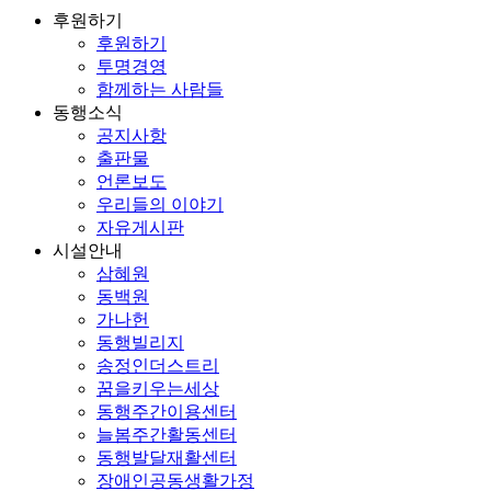
후원하기
후원하기
투명경영
함께하는 사람들
동행소식
공지사항
출판물
언론보도
우리들의 이야기
자유게시판
시설안내
삼혜원
동백원
가나헌
동행빌리지
송정인더스트리
꿈을키우는세상
동행주간이용센터
늘봄주간활동센터
동행발달재활센터
장애인공동생활가정