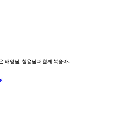
은 태영님, 철용님과 함께 복숭아..