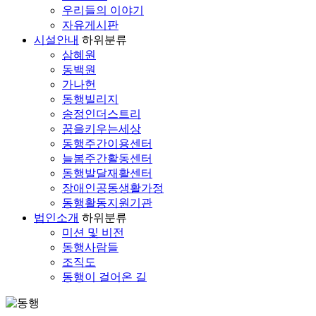
우리들의 이야기
자유게시판
시설안내
하위분류
삼혜원
동백원
가나헌
동행빌리지
송정인더스트리
꿈을키우는세상
동행주간이용센터
늘봄주간활동센터
동행발달재활센터
장애인공동생활가정
동행활동지원기관
법인소개
하위분류
미션 및 비전
동행사람들
조직도
동행이 걸어온 길