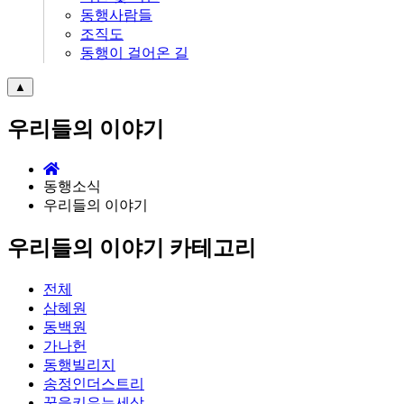
동행사람들
조직도
동행이 걸어온 길
▲
우리들의 이야기
동행소식
우리들의 이야기
우리들의 이야기 카테고리
전체
삼혜원
동백원
가나헌
동행빌리지
송정인더스트리
꿈을키우는세상