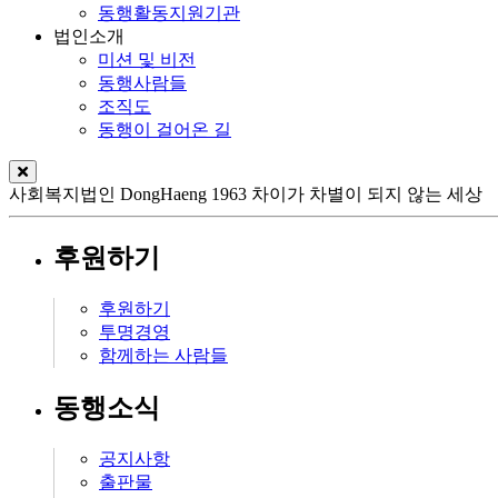
동행활동지원기관
법인소개
미션 및 비전
동행사람들
조직도
동행이 걸어온 길
사회복지법인
DongHaeng 1963
차이가 차별이 되지 않는 세상
후원하기
후원하기
투명경영
함께하는 사람들
동행소식
공지사항
출판물