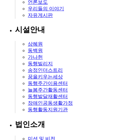
언론보도
우리들의 이야기
자유게시판
시설안내
삼혜원
동백원
가나헌
동행빌리지
송정인더스트리
꿈을키우는세상
동행주간이용센터
늘봄주간활동센터
동행발달재활센터
장애인공동생활가정
동행활동지원기관
법인소개
미션 및 비전