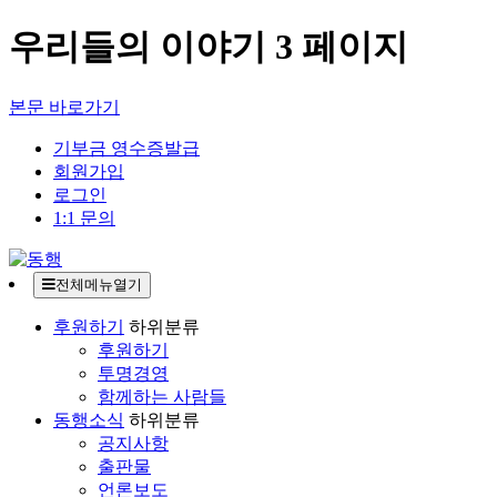
우리들의 이야기 3 페이지
본문 바로가기
기부금 영수증발급
회원가입
로그인
1:1 문의
전체메뉴열기
후원하기
하위분류
후원하기
투명경영
함께하는 사람들
동행소식
하위분류
공지사항
출판물
언론보도