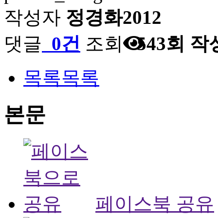
작성자
정경화2012
댓글
0건
조회
543회
작
목록
목록
본문
페이스북 공유