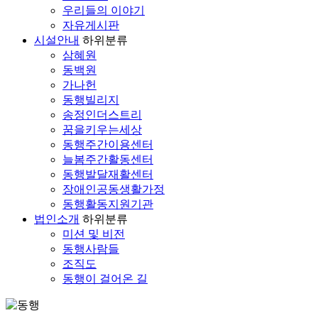
우리들의 이야기
자유게시판
시설안내
하위분류
삼혜원
동백원
가나헌
동행빌리지
송정인더스트리
꿈을키우는세상
동행주간이용센터
늘봄주간활동센터
동행발달재활센터
장애인공동생활가정
동행활동지원기관
법인소개
하위분류
미션 및 비전
동행사람들
조직도
동행이 걸어온 길