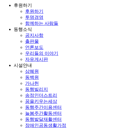
후원하기
후원하기
투명경영
함께하는 사람들
동행소식
공지사항
출판물
언론보도
우리들의 이야기
자유게시판
시설안내
삼혜원
동백원
가나헌
동행빌리지
송정인더스트리
꿈을키우는세상
동행주간이용센터
늘봄주간활동센터
동행발달재활센터
장애인공동생활가정