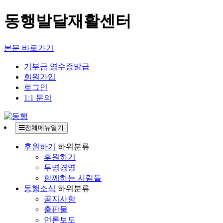
동행발달재활센터
본문 바로가기
기부금 영수증발급
회원가입
로그인
1:1 문의
전체메뉴열기
후원하기
하위분류
후원하기
투명경영
함께하는 사람들
동행소식
하위분류
공지사항
출판물
언론보도