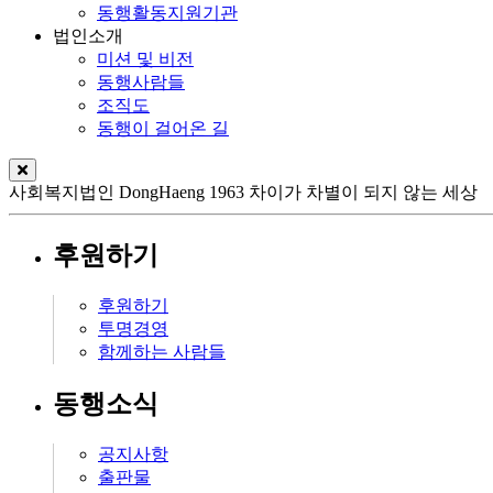
동행활동지원기관
법인소개
미션 및 비전
동행사람들
조직도
동행이 걸어온 길
사회복지법인
DongHaeng 1963
차이가 차별이 되지 않는 세상
후원하기
후원하기
투명경영
함께하는 사람들
동행소식
공지사항
출판물