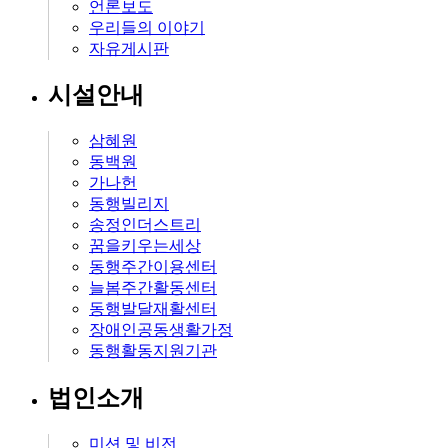
언론보도
우리들의 이야기
자유게시판
시설안내
삼혜원
동백원
가나헌
동행빌리지
송정인더스트리
꿈을키우는세상
동행주간이용센터
늘봄주간활동센터
동행발달재활센터
장애인공동생활가정
동행활동지원기관
법인소개
미션 및 비전